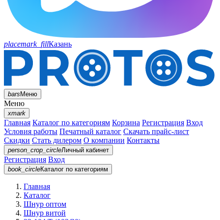
placemark_fill
Казань
bars
Меню
Меню
xmark
Главная
Каталог по категориям
Корзина
Регистрация
Вход
Условия работы
Печатный каталог
Скачать прайс-лист
Скидки
Стать дилером
О компании
Контакты
person_crop_circle
Личный кабинет
Регистрация
Вход
book_circle
Каталог
по категориям
Главная
Каталог
Шнур оптом
Шнур витой