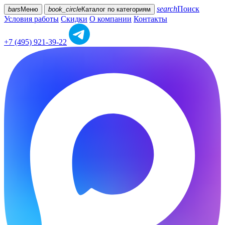
search
Поиск
bars
Меню
book_circle
Каталог
по категориям
Условия работы
Скидки
О компании
Контакты
+7 (495) 921-39-22